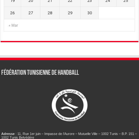
19
20
21
22
23
24
25
26
27
28
29
30
« Mar
Fédération tunisienne de Handball
Adresse
: 11, Rue 1er juin – Impasse de l’Aurore – Mutuelle Ville – 1002 Tunis – B.P. 151 –
1002 Tunis Belvédère