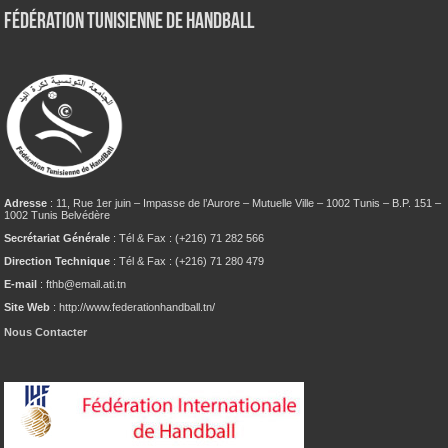
Fédération tunisienne de Handball
Adresse
: 11, Rue 1er juin – Impasse de l’Aurore – Mutuelle Ville – 1002 Tunis – B.P. 151 –
1002 Tunis Belvédère
Secrétariat Générale
: Tél & Fax : (+216) 71 282 566
Direction Technique
: Tél & Fax : (+216) 71 280 479
E-mail
: fthb@email.ati.tn
Site Web
: http://www.federationhandball.tn/
Nous Contacter