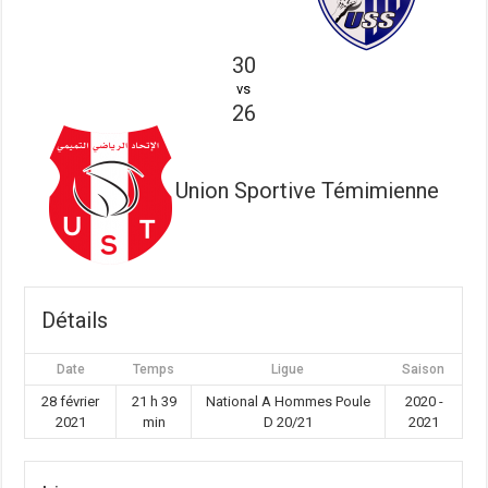
30
vs
26
Union Sportive Témimienne
Détails
Date
Temps
Ligue
Saison
28 février
21 h 39
National A Hommes Poule
2020 -
2021
min
D 20/21
2021