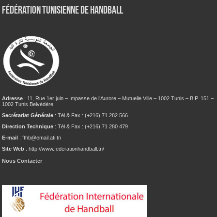
Fédération tunisienne de Handball
Adresse
: 11, Rue 1er juin – Impasse de l’Aurore – Mutuelle Ville – 1002 Tunis – B.P. 151 –
1002 Tunis Belvédère
Secrétariat Générale
: Tél & Fax : (+216) 71 282 566
Direction Technique
: Tél & Fax : (+216) 71 280 479
E-mail
: fthb@email.ati.tn
Site Web
: http://www.federationhandball.tn/
Nous Contacter