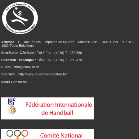
Adresse
: 11, Rue 1er juin – Impasse de l’Aurore – Mutuelle Ville – 1002 Tunis – B.P. 151 –
1002 Tunis Belvédère
Secrétariat Générale
: Tél & Fax : (+216) 71 282 566
Direction Technique
: Tél & Fax : (+216) 71 280 479
E-mail
: fthb@email.ati.tn
Site Web
: http://www.federationhandball.tn/
Nous Contacter