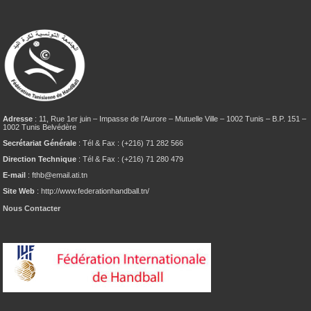
Adresse
: 11, Rue 1er juin – Impasse de l’Aurore – Mutuelle Ville – 1002 Tunis – B.P. 151 –
1002 Tunis Belvédère
Secrétariat Générale
: Tél & Fax : (+216) 71 282 566
Direction Technique
: Tél & Fax : (+216) 71 280 479
E-mail
: fthb@email.ati.tn
Site Web
: http://www.federationhandball.tn/
Nous Contacter