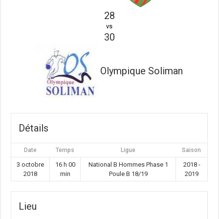
28
vs
30
Olympique Soliman
Détails
Date
Temps
Ligue
Saison
3 octobre
16 h 00
National B Hommes Phase 1
2018 -
2018
min
Poule B 18/19
2019
Lieu