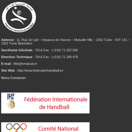
Adresse
: 11, Rue 1er juin – Impasse de l’Aurore – Mutuelle Ville – 1002 Tunis – B.P. 151 –
1002 Tunis Belvédère
Secrétariat Générale
: Tél & Fax : (+216) 71 282 566
Direction Technique
: Tél & Fax : (+216) 71 280 479
E-mail
: fthb@email.ati.tn
Site Web
: http://www.federationhandball.tn/
Nous Contacter