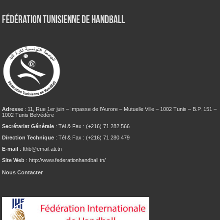
Fédération tunisienne de Handball
Adresse
: 11, Rue 1er juin – Impasse de l’Aurore – Mutuelle Ville – 1002 Tunis – B.P. 151 –
1002 Tunis Belvédère
Secrétariat Générale
: Tél & Fax : (+216) 71 282 566
Direction Technique
: Tél & Fax : (+216) 71 280 479
E-mail
: fthb@email.ati.tn
Site Web
: http://www.federationhandball.tn/
Nous Contacter