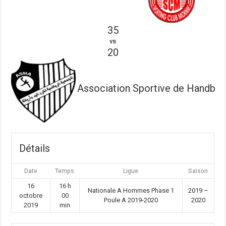
35
vs
20
Association Sportive de Handball 
Détails
Date
Temps
Ligue
Saison
16
16 h
Nationale A Hommes Phase 1
2019 –
octobre
00
Poule A 2019-2020
2020
2019
min