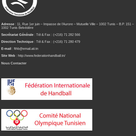
Adresse
: 11, Rue 1er juin – Impasse de l’Aurore – Mutuelle Ville – 1002 Tunis – B.P. 151 –
1002 Tunis Belvédère
Secrétariat Générale
: Tél & Fax : (+216) 71 282 566
Direction Technique
: Tél & Fax : (+216) 71 280 479
E-mail
: fthb@email.ati.tn
Site Web
: http://www.federationhandball.tn/
Nous Contacter