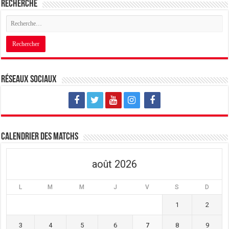
Recherche
Réseaux sociaux
Calendrier des matchs
août 2026
L
M
M
J
V
S
D
1
2
3
4
5
6
7
8
9