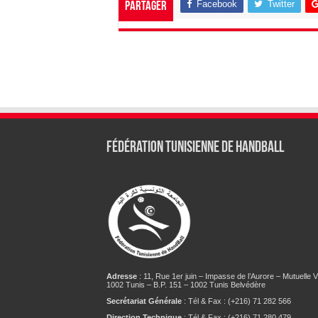
Facebook
Twitter
Partager
Fédération tunisienne de Handball
Adresse
: 11, Rue 1er juin – Impasse de l’Aurore – Mutuelle Vi
1002 Tunis – B.P. 151 – 1002 Tunis Belvédère
Secrétariat Générale
: Tél & Fax : (+216) 71 282 566
Direction Technique
: Tél & Fax : (+216) 71 280 479