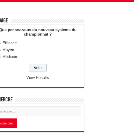
dage
Que pensez-vous du nouveau système du
championnat ?
Efficace
Moyen
Médiocre
View Results
herche