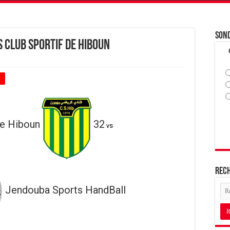
Son
 Club Sportif de Hiboun
+
de Hiboun
32
vs
Rec
Jendouba Sports HandBall