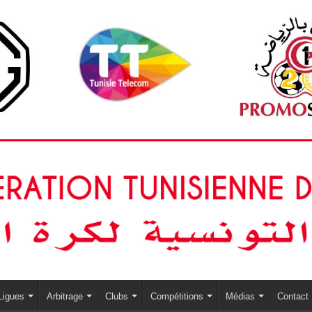
Ligues
Arbitrage
Clubs
Compétitions
Médias
Contact