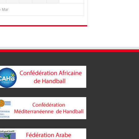
« Mar