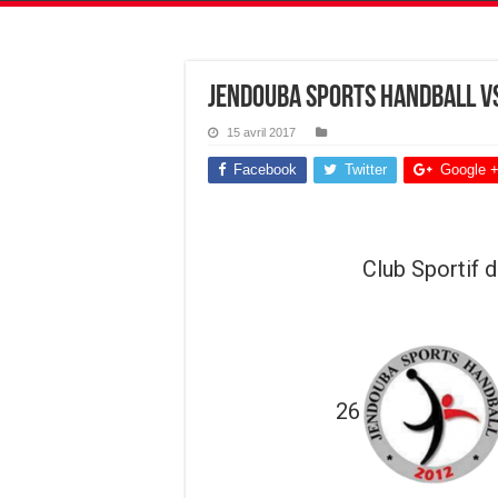
Jendouba Sports HandBall vs
15 avril 2017
Facebook
Twitter
Google 
Club Sportif 
26