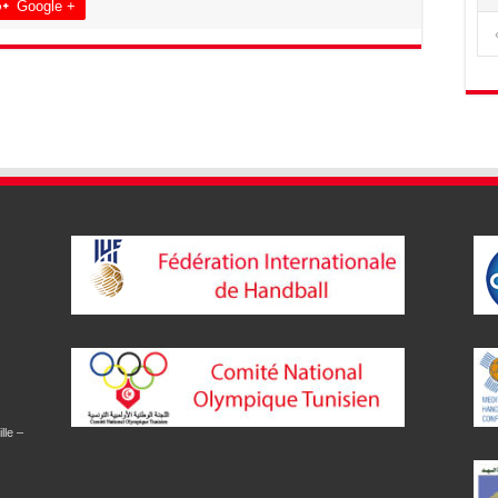
Google +
lle –