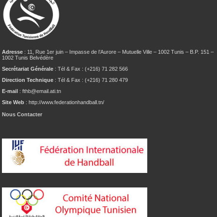
Adresse
: 11, Rue 1er juin – Impasse de l’Aurore – Mutuelle Ville – 1002 Tunis – B.P. 151 –
1002 Tunis Belvédère
Secrétariat Générale
: Tél & Fax : (+216) 71 282 566
Direction Technique
: Tél & Fax : (+216) 71 280 479
E-mail
: fthb@email.ati.tn
Site Web
: http://www.federationhandball.tn/
Nous Contacter