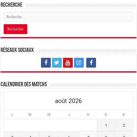
Recherche
Réseaux sociaux
Calendrier des matchs
août 2026
L
M
M
J
V
S
D
1
2