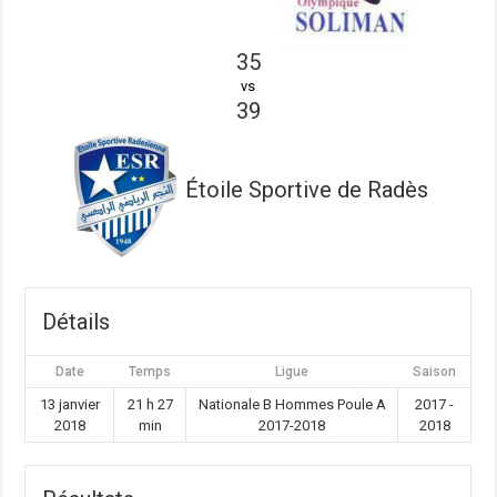
35
vs
39
Étoile Sportive de Radès
Détails
Date
Temps
Ligue
Saison
13 janvier
21 h 27
Nationale B Hommes Poule A
2017 -
2018
min
2017-2018
2018