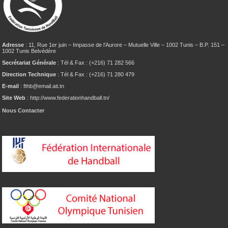
Adresse
: 11, Rue 1er juin – Impasse de l’Aurore – Mutuelle Ville – 1002 Tunis – B.P. 151 –
1002 Tunis Belvédère
Secrétariat Générale
: Tél & Fax : (+216) 71 282 566
Direction Technique
: Tél & Fax : (+216) 71 280 479
E-mail
: fthb@email.ati.tn
Site Web
: http://www.federationhandball.tn/
Nous Contacter