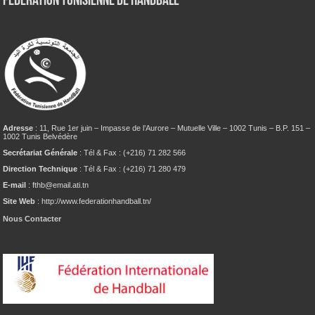
Fédération tunisienne de Handball
Adresse
: 11, Rue 1er juin – Impasse de l’Aurore – Mutuelle Ville – 1002 Tunis – B.P. 151 –
1002 Tunis Belvédère
Secrétariat Générale
: Tél & Fax : (+216) 71 282 566
Direction Technique
: Tél & Fax : (+216) 71 280 479
E-mail
: fthb@email.ati.tn
Site Web
: http://www.federationhandball.tn/
Nous Contacter