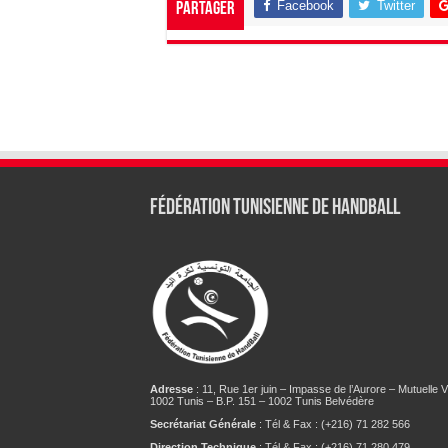
Facebook
Twitter
Partager
Fédération tunisienne de Handball
Adresse
: 11, Rue 1er juin – Impasse de l’Aurore – Mutuelle Vi
1002 Tunis – B.P. 151 – 1002 Tunis Belvédère
Secrétariat Générale
: Tél & Fax : (+216) 71 282 566
Direction Technique
: Tél & Fax : (+216) 71 280 479