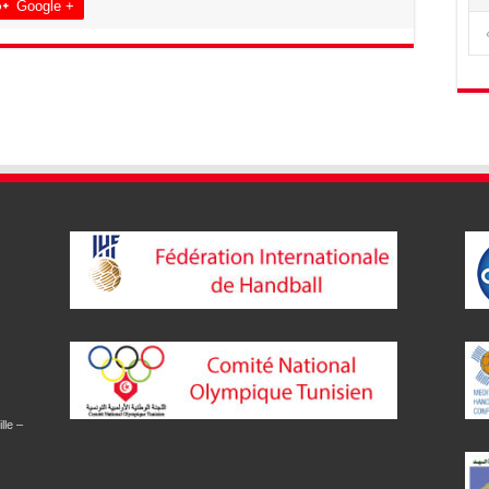
Google +
lle –