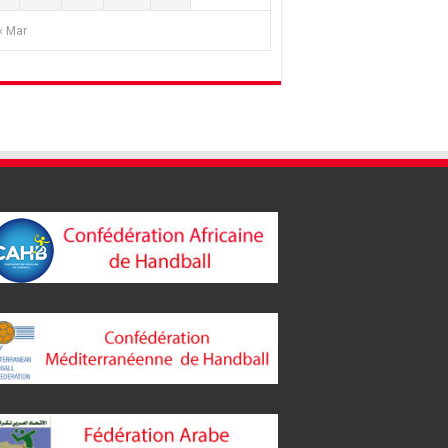
« Mar