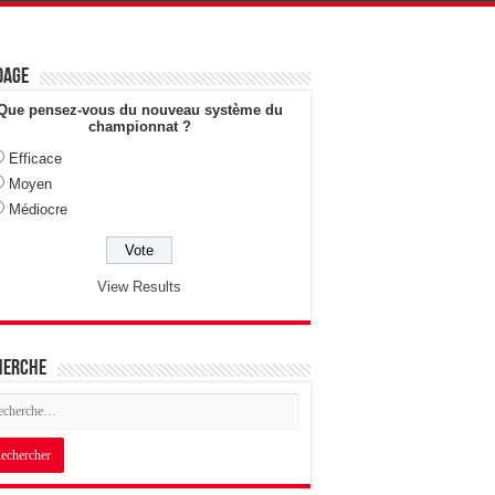
dage
Que pensez-vous du nouveau système du
championnat ?
Efficace
Moyen
Médiocre
View Results
herche