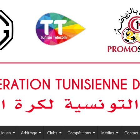
Ligues
Arbitrage
Clubs
Compétitions
Médias
Contact