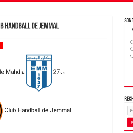
Son
ub Handball de Jemmal
+
de Mahdia
27
vs
Rec
Club Handball de Jemmal