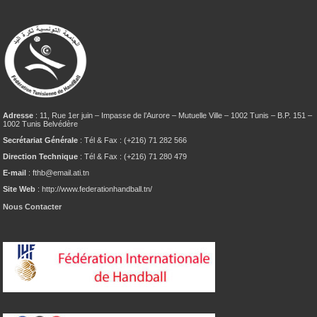
Adresse
: 11, Rue 1er juin – Impasse de l’Aurore – Mutuelle Ville – 1002 Tunis – B.P. 151 –
1002 Tunis Belvédère
Secrétariat Générale
: Tél & Fax : (+216) 71 282 566
Direction Technique
: Tél & Fax : (+216) 71 280 479
E-mail
: fthb@email.ati.tn
Site Web
: http://www.federationhandball.tn/
Nous Contacter