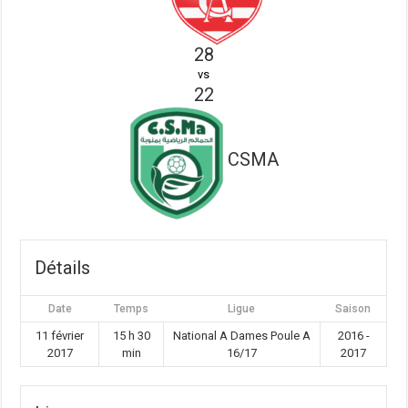
28
vs
22
CSMA
Détails
Date
Temps
Ligue
Saison
11 février
15 h 30
National A Dames Poule A
2016 -
2017
min
16/17
2017