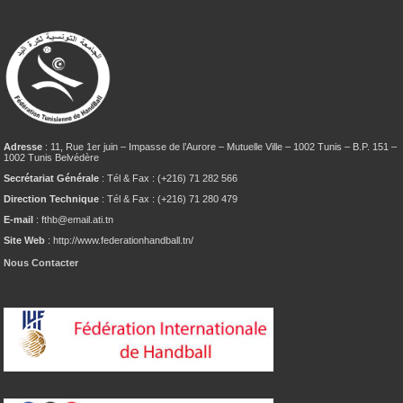
Adresse
: 11, Rue 1er juin – Impasse de l’Aurore – Mutuelle Ville – 1002 Tunis – B.P. 151 –
1002 Tunis Belvédère
Secrétariat Générale
: Tél & Fax : (+216) 71 282 566
Direction Technique
: Tél & Fax : (+216) 71 280 479
E-mail
: fthb@email.ati.tn
Site Web
: http://www.federationhandball.tn/
Nous Contacter