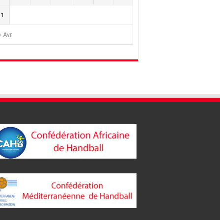
31
« Avr