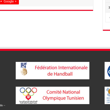
Google +
lle –