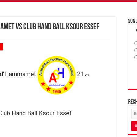
Son
amet vs Club Hand Ball Ksour Essef
+
e d’Hammamet
21
vs
Rec
Club Hand Ball Ksour Essef