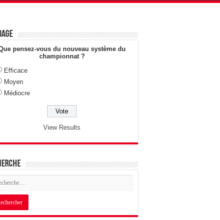
dage
Que pensez-vous du nouveau système du
championnat ?
Efficace
Moyen
Médiocre
View Results
herche