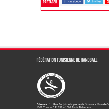
Facebook
Twitter
Partager
Fédération tunisienne de Handball
Adresse
: 11, Rue 1er juin – Impasse de l’Aurore – Mutuelle Vi
1002 Tunis – B.P. 151 – 1002 Tunis Belvédère