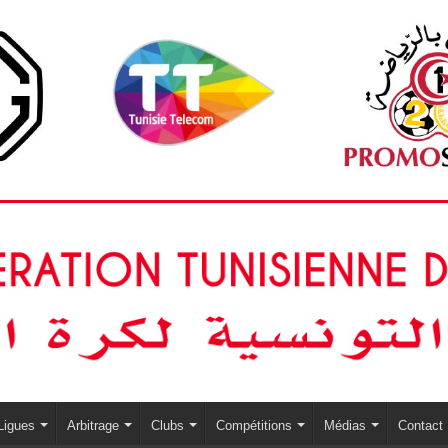
Ligues
Arbitrage
Clubs
Compétitions
Médias
Contact