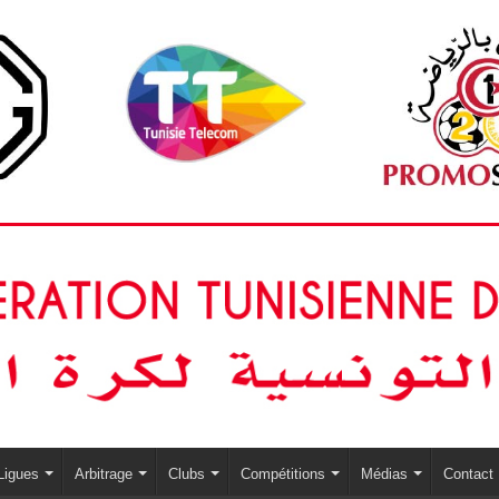
Ligues
Arbitrage
Clubs
Compétitions
Médias
Contact