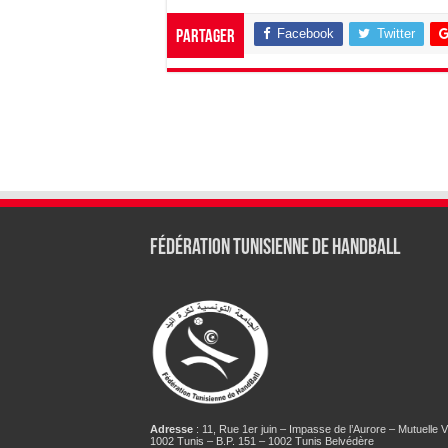
Facebook
Twitter
Partager
Fédération tunisienne de Handball
Adresse
: 11, Rue 1er juin – Impasse de l’Aurore – Mutuelle Vi
1002 Tunis – B.P. 151 – 1002 Tunis Belvédère