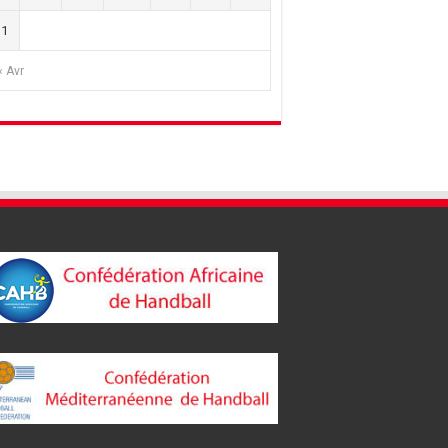
31
« Avr