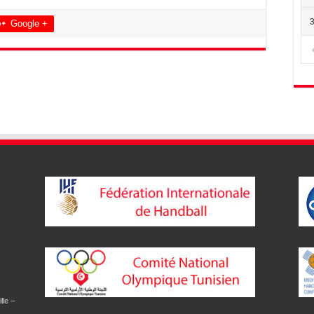
Google +
lle –