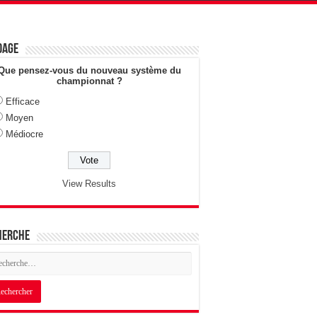
dage
Que pensez-vous du nouveau système du
championnat ?
Efficace
Moyen
Médiocre
View Results
herche