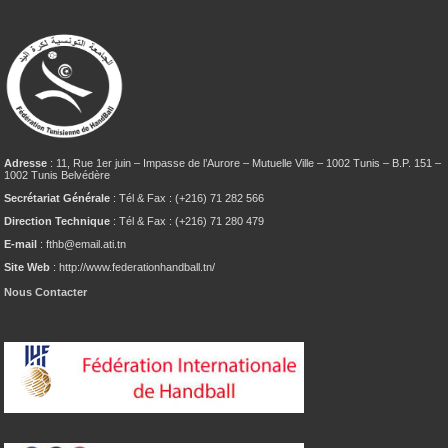
Adresse
: 11, Rue 1er juin – Impasse de l’Aurore – Mutuelle Ville – 1002 Tunis – B.P. 151 –
1002 Tunis Belvédère
Secrétariat Générale
: Tél & Fax : (+216) 71 282 566
Direction Technique
: Tél & Fax : (+216) 71 280 479
E-mail
: fthb@email.ati.tn
Site Web
: http://www.federationhandball.tn/
Nous Contacter