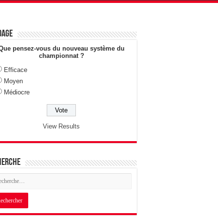
dage
Que pensez-vous du nouveau système du
championnat ?
Efficace
Moyen
Médiocre
View Results
herche