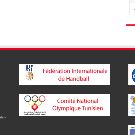
lle –