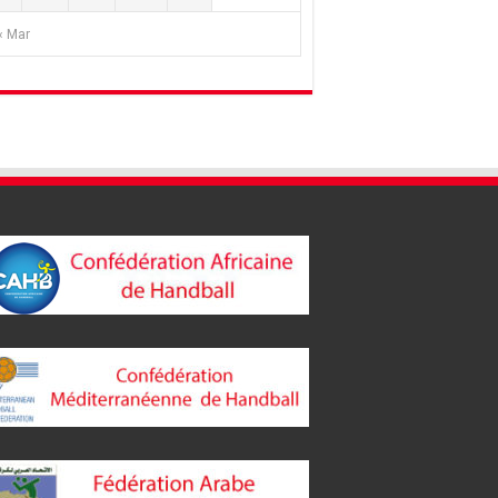
« Mar