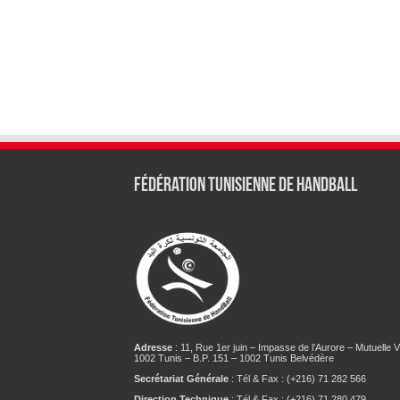
Fédération tunisienne de Handball
Adresse
: 11, Rue 1er juin – Impasse de l’Aurore – Mutuelle Vi
1002 Tunis – B.P. 151 – 1002 Tunis Belvédère
Secrétariat Générale
: Tél & Fax : (+216) 71 282 566
Direction Technique
: Tél & Fax : (+216) 71 280 479