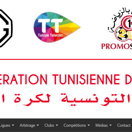
Ligues
Arbitrage
Clubs
Compétitions
Médias
Contact