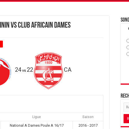
Son
nin vs Club Africain dames
+
24
22
CA
vs
Rec
Ligue
Saison
National A Dames Poule A 16/17
2016 - 2017