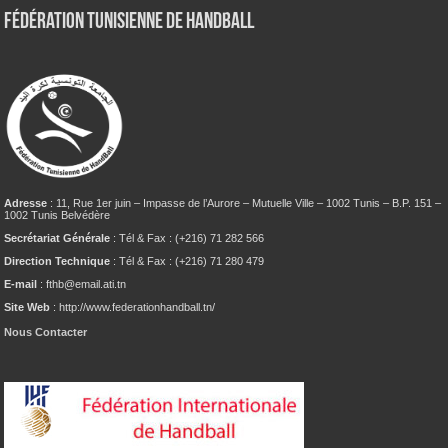
Fédération tunisienne de Handball
Adresse
: 11, Rue 1er juin – Impasse de l’Aurore – Mutuelle Ville – 1002 Tunis – B.P. 151 –
1002 Tunis Belvédère
Secrétariat Générale
: Tél & Fax : (+216) 71 282 566
Direction Technique
: Tél & Fax : (+216) 71 280 479
E-mail
: fthb@email.ati.tn
Site Web
: http://www.federationhandball.tn/
Nous Contacter