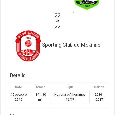
22
vs
22
Sporting Club de Moknine
Détails
Date
Temps
Ligue
Saison
15 octobre
14 h 30
Nationale A hommes
2016 -
2016
min
16/17
2017