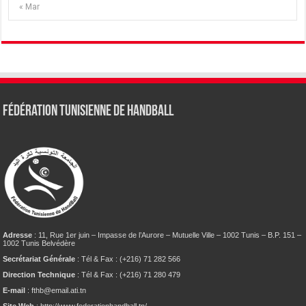
« Mar
Fédération tunisienne de Handball
Adresse
: 11, Rue 1er juin – Impasse de l’Aurore – Mutuelle Ville – 1002 Tunis – B.P. 151 –
1002 Tunis Belvédère
Secrétariat Générale
: Tél & Fax : (+216) 71 282 566
Direction Technique
: Tél & Fax : (+216) 71 280 479
E-mail
: fthb@email.ati.tn
Site Web
: http://www.federationhandball.tn/