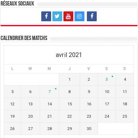
v
u
v
Réseaux sociaux
e
v
e
l
e
l
l
l
l
e
l
e
f
e
f
e
f
e
n
e
n
ê
n
ê
t
ê
t
Calendrier des matchs
r
t
r
e
r
e
)
e
)
)
avril 2021
L
M
M
J
V
S
D
1
2
3
4
5
6
7
8
9
10
11
12
13
14
15
16
17
18
19
20
21
22
23
24
25
26
27
28
29
30