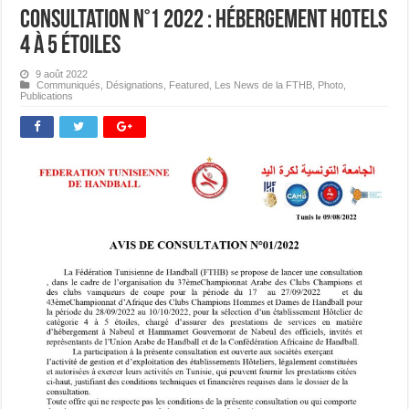
Consultation N°1 2022 : Hébergement Hotels
4 à 5 étoiles
9 août 2022
Communiqués
,
Désignations
,
Featured
,
Les News de la FTHB
,
Photo
,
Publications