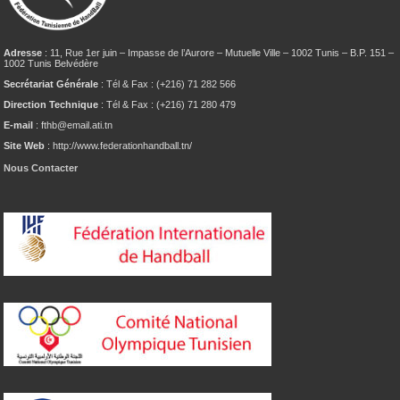
Adresse
: 11, Rue 1er juin – Impasse de l’Aurore – Mutuelle Ville – 1002 Tunis – B.P. 151 –
1002 Tunis Belvédère
Secrétariat Générale
: Tél & Fax : (+216) 71 282 566
Direction Technique
: Tél & Fax : (+216) 71 280 479
E-mail
: fthb@email.ati.tn
Site Web
: http://www.federationhandball.tn/
Nous Contacter