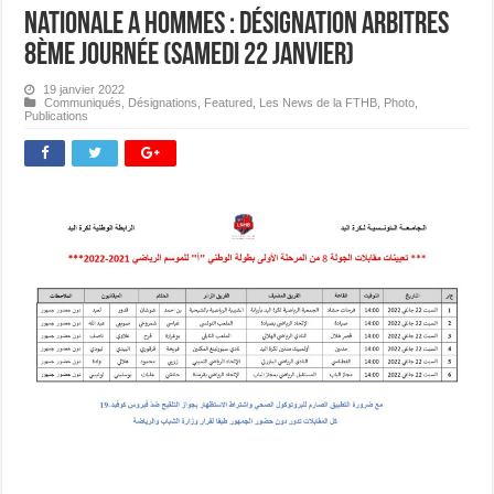
Nationale A Hommes : Désignation Arbitres
8ème journée (Samedi 22 janvier)
19 janvier 2022
Communiqués
,
Désignations
,
Featured
,
Les News de la FTHB
,
Photo
,
Publications