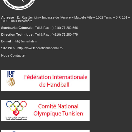
Adresse
: 11, Rue 1er juin – Impasse de l’Aurore – Mutuelle Ville – 1002 Tunis – B.P. 151 –
1002 Tunis Belvédère
Secrétariat Générale
: Tél & Fax : (+216) 71 282 566
Direction Technique
: Tél & Fax : (+216) 71 280 479
E-mail
: fthb@email.ati.tn
Site Web
: http://www.federationhandball.tn/
Nous Contacter