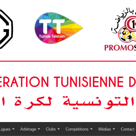
Ligues
Arbitrage
Clubs
Compétitions
Médias
Contact