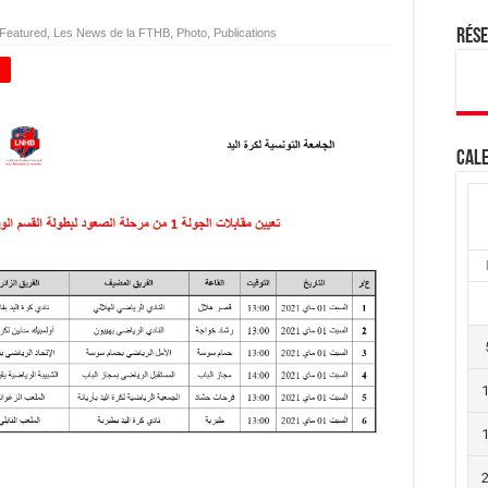
Featured
,
Les News de la FTHB
,
Photo
,
Publications
Rés
+
Cale