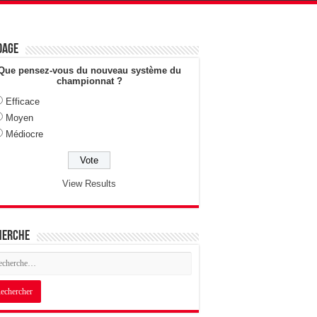
dage
Que pensez-vous du nouveau système du
championnat ?
Efficace
Moyen
Médiocre
View Results
herche