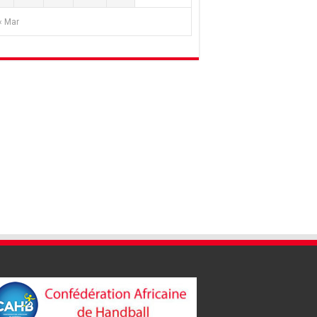
« Mar