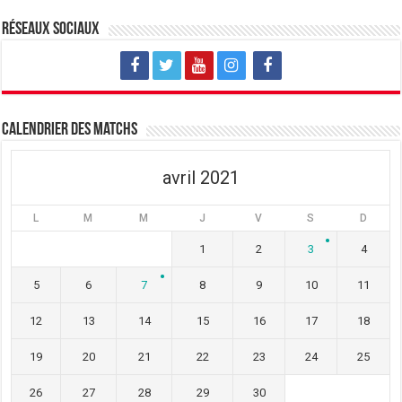
o
n
o
u
o
u
v
u
v
Réseaux sociaux
e
v
e
l
e
l
l
l
l
e
l
e
f
e
f
e
f
e
n
e
n
ê
n
ê
t
ê
t
Calendrier des matchs
r
t
r
e
r
e
)
e
)
)
avril 2021
L
M
M
J
V
S
D
1
2
3
4
5
6
7
8
9
10
11
12
13
14
15
16
17
18
19
20
21
22
23
24
25
26
27
28
29
30