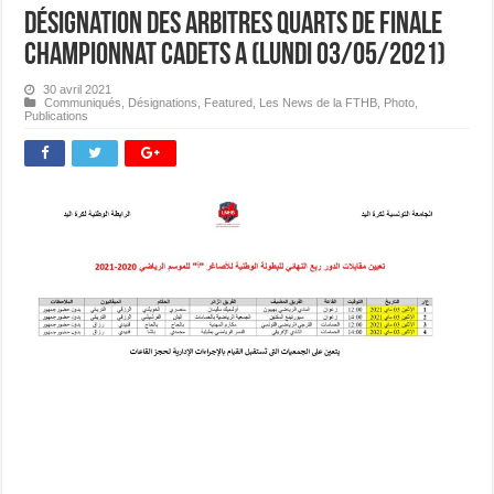
Désignation des Arbitres Quarts de Finale
Championnat Cadets A (Lundi 03/05/2021)
30 avril 2021
Communiqués
,
Désignations
,
Featured
,
Les News de la FTHB
,
Photo
,
Publications