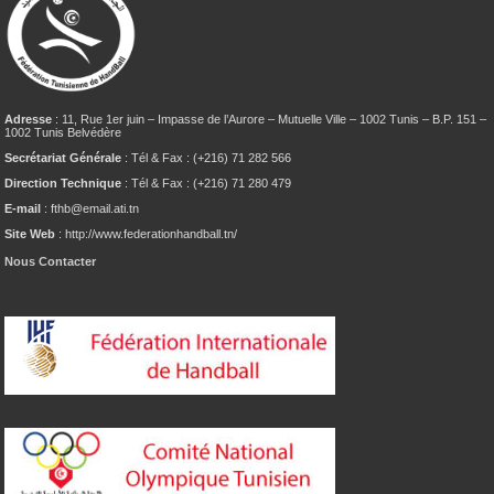
Adresse
: 11, Rue 1er juin – Impasse de l’Aurore – Mutuelle Ville – 1002 Tunis – B.P. 151 –
1002 Tunis Belvédère
Secrétariat Générale
: Tél & Fax : (+216) 71 282 566
Direction Technique
: Tél & Fax : (+216) 71 280 479
E-mail
: fthb@email.ati.tn
Site Web
: http://www.federationhandball.tn/
Nous Contacter