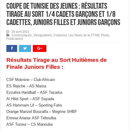
Coupe de Tunisie des Jeunes : Résultats
Tirage au Sort 1/4 Cadets Garçons et 1/8
Cadettes, Juniors Filles et Juniors Garçons
29 avril 2021
Communiqués
,
Désignations
,
Featured
,
Les News de la FTHB
,
Photo
,
Publications
Résultats Tirage au Sort Huitièmes de
Finale Juniors Filles :
CSF Moknine – Club Africain
ES Rejiche – AS Marsa
Ezzahra Handball – ASF Tazarka
Al Hilel Sport – ASF Sayada
AS Hammam Lif – Sporting Fahs
Orange Manzel Bouzalfa – Megrine SHBF
Ennour Ariana- ASF Téboulba
ASF Tozeur – CS Manouba