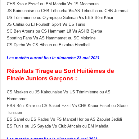
CHB Ksour Essef ou EM Mahdia
Vs
JS Maamoura
JS Kairounaise ou CHB Tébourba
Vs
AS Téboulba ou CHB Jemmal
US Témimienne ou Olympique Soliman
Vs
EBS Béni Khiar
JS Chihia ou El Fouledh Sport
Vs
ES Tunis
SC Ben Arouns ou CS Hammam Lif
Vs
ASHB Djerba
Sporting Fahs
Vs
AS Hammamet ou SC Moknine
CS Djerba
Vs
CS Hiboun ou Ezzahra Handball
Les matchs auront lieu le dimanche 23 mai 2021
Résultats Tirage au Sort Huitièmes de
Finale Juniors Garçons :
CS Msaken ou JS Kairounaise Vs US Témimienne ou AS
Hammamet
EBS Béni Khiar ou CS Sakiet Ezzit Vs CHB Ksour Essef ou Stade
Tunisien
ES Sahel ou ES Rades Vs FS Manzel Hor ou AS Zaouiet Jedidi
ES Tunis ou US Sayada Vs Club Africain ou EM Mahdia