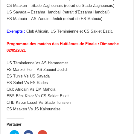
CS Msaken – Stade Zaghounais (retrait du Stade Zaghounais)
US Sayada – Ezzahra Handball (retrait d’Ezzahra Handball)
ES Matouia – AS Zaouiet Jedidi (retrait de ES Matouia)
Exempts :
Club Africain, US Témimienne et CS Sakiet Ezzit.
Programme des matchs des Huitièmes de Finale : Dimanche
02/05/2021
US Témimienne Vs AS Hammamet
FS Manzel Hor – AS Zaouiet Jedidi
ES Tunis Vs US Sayada
ES Sahel Vs ES Rades
Club Africain Vs EM Mahdia
EBS Béni Khiar Vs CS Sakiet Ezzit
CHB Ksour Essef Vs Stade Tunisien
CS Msaken Vs JS Kairounaise
Partager :
C
C
C