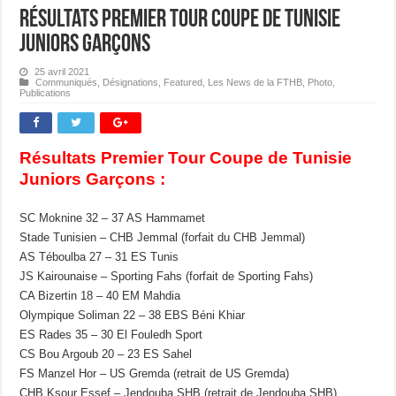
Résultats Premier Tour Coupe de Tunisie
Juniors Garçons
25 avril 2021
Communiqués
,
Désignations
,
Featured
,
Les News de la FTHB
,
Photo
,
Publications
Résultats Premier Tour Coupe de Tunisie
Juniors Garçons :
SC Moknine 32 – 37 AS Hammamet
Stade Tunisien – CHB Jemmal (forfait du CHB Jemmal)
AS Téboulba 27 – 31 ES Tunis
JS Kairounaise – Sporting Fahs (forfait de Sporting Fahs)
CA Bizertin 18 – 40 EM Mahdia
Olympique Soliman 22 – 38 EBS Béni Khiar
ES Rades 35 – 30 El Fouledh Sport
CS Bou Argoub 20 – 23 ES Sahel
FS Manzel Hor – US Gremda (retrait de US Gremda)
CHB Ksour Essef – Jendouba SHB (retrait de Jendouba SHB)