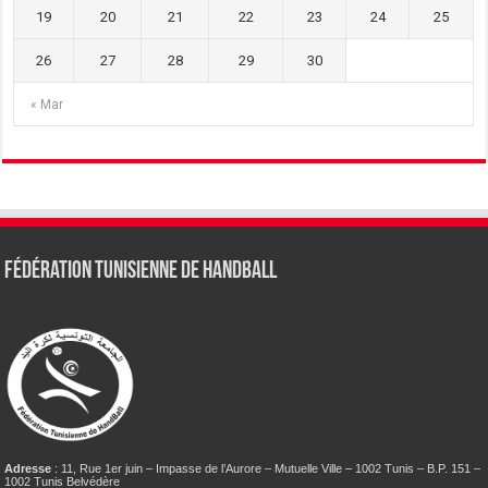
19
20
21
22
23
24
25
26
27
28
29
30
« Mar
Fédération tunisienne de Handball
Adresse
: 11, Rue 1er juin – Impasse de l’Aurore – Mutuelle Ville – 1002 Tunis – B.P. 151 –
1002 Tunis Belvédère