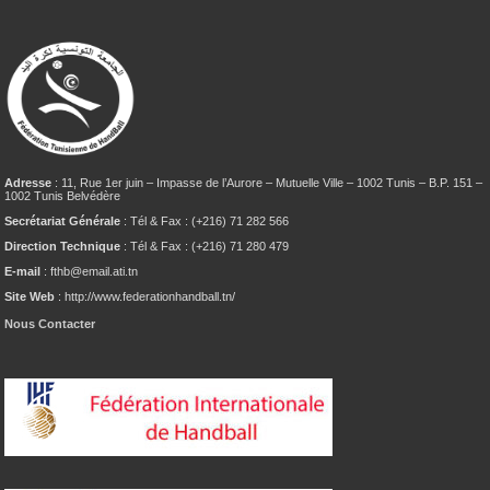
Adresse
: 11, Rue 1er juin – Impasse de l’Aurore – Mutuelle Ville – 1002 Tunis – B.P. 151 –
1002 Tunis Belvédère
Secrétariat Générale
: Tél & Fax : (+216) 71 282 566
Direction Technique
: Tél & Fax : (+216) 71 280 479
E-mail
: fthb@email.ati.tn
Site Web
: http://www.federationhandball.tn/
Nous Contacter