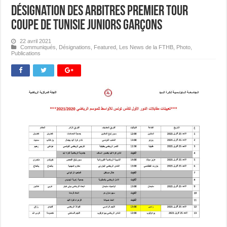
Désignation des Arbitres Premier Tour
Coupe de Tunisie Juniors Garçons
22 avril 2021
Communiqués
,
Désignations
,
Featured
,
Les News de la FTHB
,
Photo
,
Publications