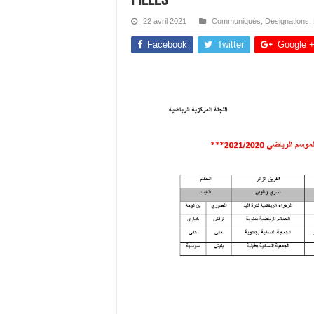
22 avril 2021
Communiqués
,
Désignations
,
Facebook
Twitter
Google 