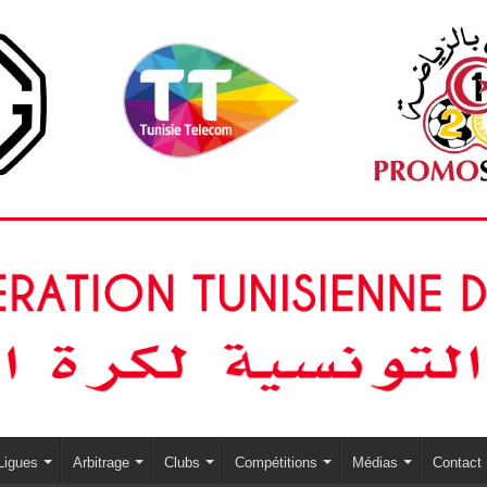
Ligues
Arbitrage
Clubs
Compétitions
Médias
Contact