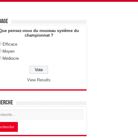
dage
Que pensez-vous du nouveau système du
championnat ?
Efficace
Moyen
Médiocre
View Results
herche