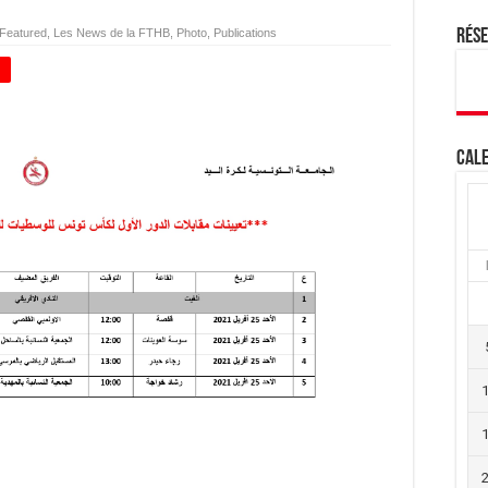
Featured
,
Les News de la FTHB
,
Photo
,
Publications
Rés
+
Cale