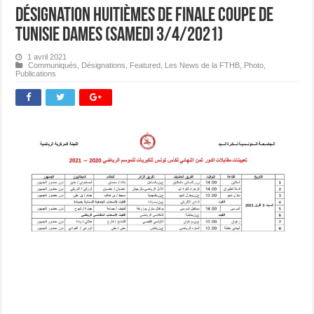
Désignation huitièmes de Finale Coupe de
Tunisie Dames (samedi 3/4/2021)
1 avril 2021
Communiqués
,
Désignations
,
Featured
,
Les News de la FTHB
,
Photo
,
Publications