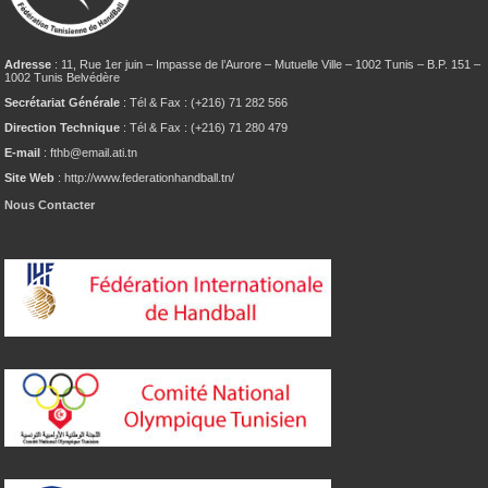
Adresse
: 11, Rue 1er juin – Impasse de l’Aurore – Mutuelle Ville – 1002 Tunis – B.P. 151 –
1002 Tunis Belvédère
Secrétariat Générale
: Tél & Fax : (+216) 71 282 566
Direction Technique
: Tél & Fax : (+216) 71 280 479
E-mail
: fthb@email.ati.tn
Site Web
: http://www.federationhandball.tn/
Nous Contacter