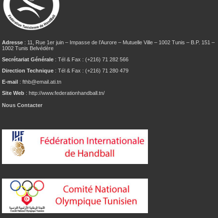
Adresse
: 11, Rue 1er juin – Impasse de l’Aurore – Mutuelle Ville – 1002 Tunis – B.P. 151 –
1002 Tunis Belvédère
Secrétariat Générale
: Tél & Fax : (+216) 71 282 566
Direction Technique
: Tél & Fax : (+216) 71 280 479
E-mail
: fthb@email.ati.tn
Site Web
: http://www.federationhandball.tn/
Nous Contacter