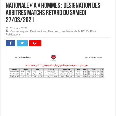
Nationale « A » Hommes : Désignation des
Arbitres matchs retard du samedi
27/03/2021
23 mars 2021
Communiqués
,
Désignations
,
Featured
,
Les News de la FTHB
,
Photo
,
Publications