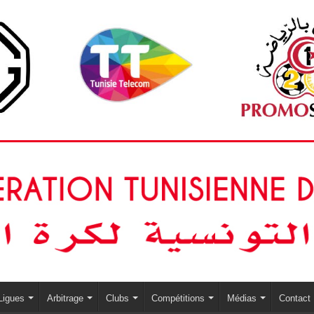
Ligues
Arbitrage
Clubs
Compétitions
Médias
Contact