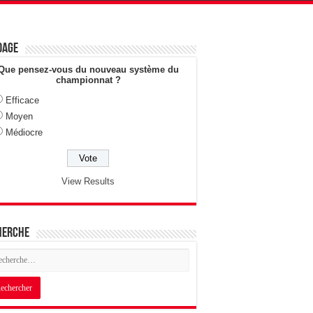
dage
Que pensez-vous du nouveau système du
championnat ?
Efficace
Moyen
Médiocre
View Results
herche