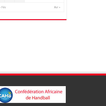
« Fév
Avr »