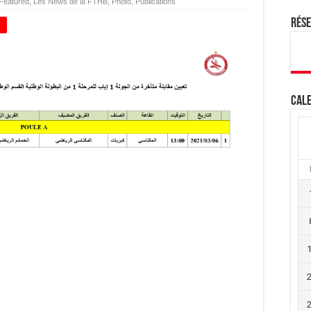
Featured
,
Les News de la FTHB
,
Photo
,
Publications
Rés
+
Cale