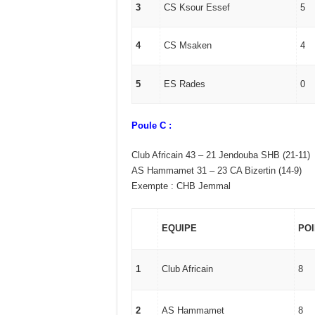
3
CS Ksour Essef
5
4
CS Msaken
4
5
ES Rades
0
Poule C :
Club Africain 43 – 21 Jendouba SHB (21-11)
AS Hammamet 31 – 23 CA Bizertin (14-9)
Exempte : CHB Jemmal
EQUIPE
PO
1
Club Africain
8
2
AS Hammamet
8