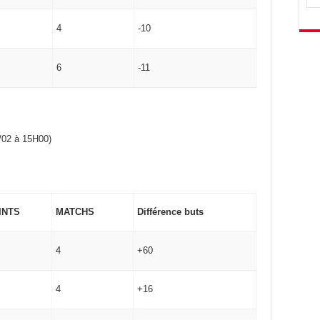
4
-10
6
-11
/02 à 15H00)
INTS
MATCHS
Différence buts
4
+60
4
+16