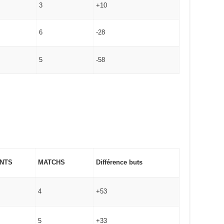
3
+10
6
-28
5
-58
INTS
MATCHS
Différence buts
4
+53
5
+33