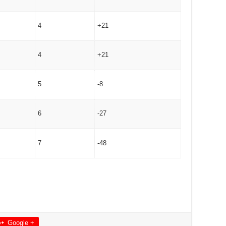
4
+21
4
+21
5
-8
6
-27
7
-48
Google +