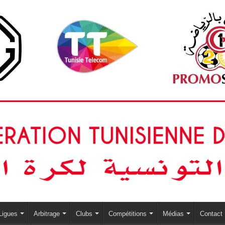
Ligues
Arbitrage
Clubs
Compétitions
Médias
Contact