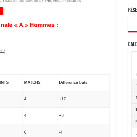
s
,
Featured
,
Les News de la FTHB
,
Photo
,
Publications
Rés
+
onale « A » Hommes :
Cale
11)
INTS
MATCHS
Différence buts
4
+17
4
+8
6
-4