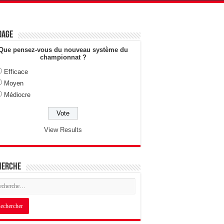
dage
Que pensez-vous du nouveau système du
championnat ?
Efficace
Moyen
Médiocre
View Results
herche