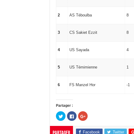
2
AS Téboulba
8
3
CS Sakiet Ezzit
8
4
US Sayada
4
5
US Témimienne
1
6
FS Manzel Hor
-1
Partager :
C
C
C
l
l
l
i
i
i
q
q
q
u
u
u
Facebook
Twitter
Partager
e
e
e