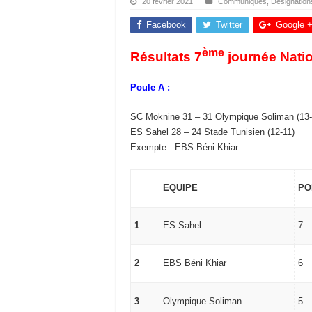
20 février 2021
Communiqués
,
Désignation
Facebook
Twitter
Google 
ème
Résultats 7
journée Nati
Poule A :
SC Moknine 31 – 31 Olympique Soliman (13-
ES Sahel 28 – 24 Stade Tunisien (12-11)
Exempte : EBS Béni Khiar
EQUIPE
PO
1
ES Sahel
7
2
EBS Béni Khiar
6
3
Olympique Soliman
5