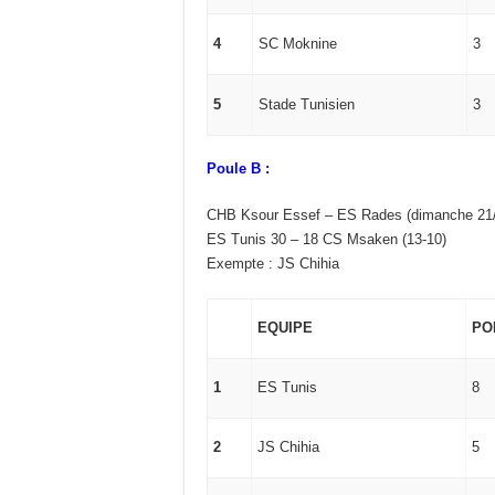
4
SC Moknine
3
5
Stade Tunisien
3
Poule B :
CHB Ksour Essef – ES Rades (dimanche 21
ES Tunis 30 – 18 CS Msaken (13-10)
Exempte : JS Chihia
EQUIPE
PO
1
ES Tunis
8
2
JS Chihia
5