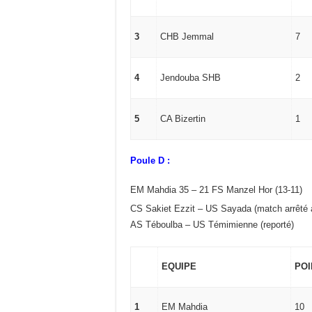
3
CHB Jemmal
7
4
Jendouba SHB
2
5
CA Bizertin
1
Poule D :
EM Mahdia 35 – 21 FS Manzel Hor (13-11)
CS Sakiet Ezzit – US Sayada (match arrêté à
AS Téboulba – US Témimienne (reporté)
EQUIPE
POI
1
EM Mahdia
10