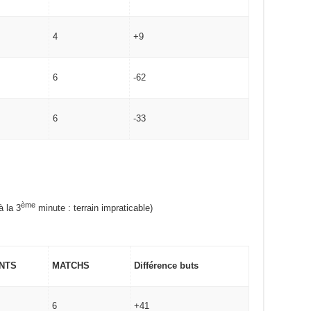
4
+9
6
-62
6
-33
ème
 la 3
minute : terrain impraticable)
NTS
MATCHS
Différence buts
6
+41