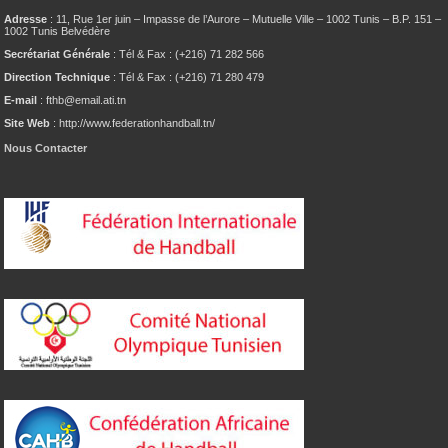
Adresse
: 11, Rue 1er juin – Impasse de l’Aurore – Mutuelle Ville – 1002 Tunis – B.P. 151 –
1002 Tunis Belvédère
Secrétariat Générale
: Tél & Fax : (+216) 71 282 566
Direction Technique
: Tél & Fax : (+216) 71 280 479
E-mail
: fthb@email.ati.tn
Site Web
: http://www.federationhandball.tn/
Nous Contacter