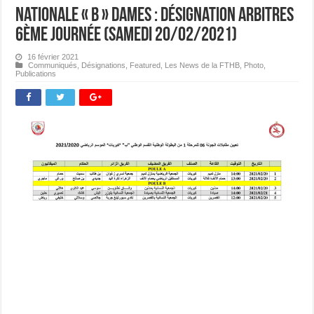
Nationale « B » Dames : Désignation Arbitres
6ème journée (samedi 20/02/2021)
16 février 2021
Communiqués
,
Désignations
,
Featured
,
Les News de la FTHB
,
Photo
,
Publications