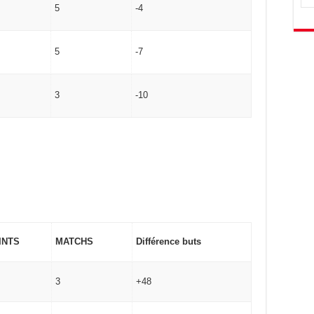
5
-4
5
-7
3
-10
INTS
MATCHS
Différence buts
3
+48