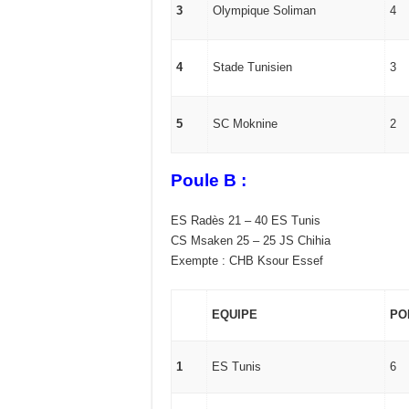
3
Olympique Soliman
4
4
Stade Tunisien
3
5
SC Moknine
2
Poule B :
ES Radès 21 – 40 ES Tunis
CS Msaken 25 – 25 JS Chihia
Exempte : CHB Ksour Essef
EQUIPE
PO
1
ES Tunis
6