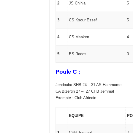
2
JS Chihia
5
3
CS Ksour Essef
5
4
CS Msaken
4
5
ES Rades
0
Poule C :
Jendouba SHB 24 – 31 AS Hammamet
CA Bizertin 27 – 27 CHB Jemmal
Exempte : Club Africain
EQUIPE
PO
1
CHB Jemmal
7