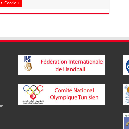
Google +
lle –