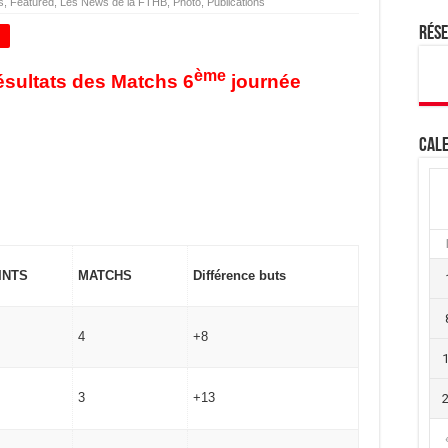
s
,
Featured
,
Les News de la FTHB
,
Photo
,
Publications
Rés
+
ème
ésultats des Matchs 6
journée
Cale
INTS
MATCHS
Différence buts
4
+8
3
+13