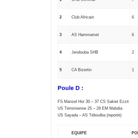
2
Club Africain
6
3
AS Hammamet
6
4
Jendouba SHB
2
5
CA Bizertin
1
Poule D :
FS Manzel Hor 30 – 37 CS Sakiet Ezzit
US Témimienne 25 – 29 EM Mahdia
US Sayada – AS Téboulba (reporté)
EQUIPE
PO