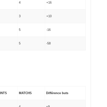
4
+16
3
+10
5
-16
5
-58
INTS
MATCHS
Différence buts
4
+9