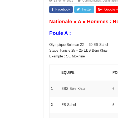
13 février 2021
Communiqués
,
Désignation
Facebook
Twitter
Google 
Nationale « A » Hommes : R
Poule A :
Olympique Soliman 22 – 30 ES Sahel
Stade Tunisie 25 – 25 EBS Béni Khiar
Exempte : SC Moknine
EQUIPE
PO
1
EBS Béni Khiar
6
2
ES Sahel
5