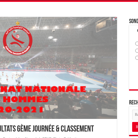
Son
Rec
sultats 6ème journée & classement