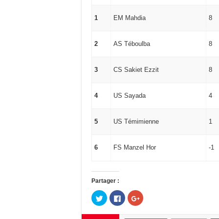
1
EM Mahdia
8
2
AS Téboulba
8
3
CS Sakiet Ezzit
8
4
US Sayada
4
5
US Témimienne
1
6
FS Manzel Hor
-1
Partager :
C
C
C
l
l
l
i
i
i
q
q
q