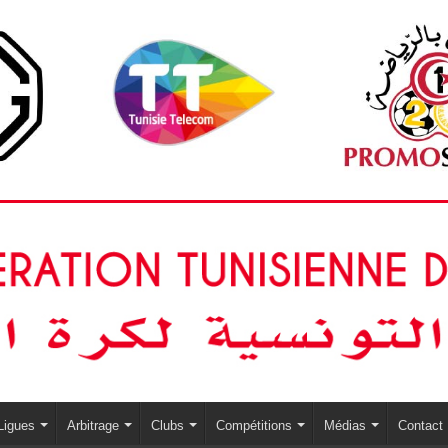
Ligues
Arbitrage
Clubs
Compétitions
Médias
Contact