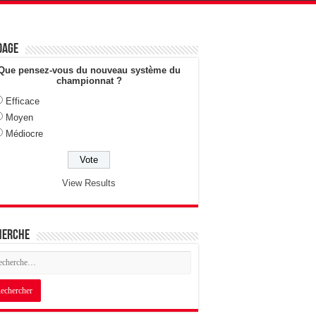
dage
Que pensez-vous du nouveau système du
championnat ?
Efficace
Moyen
Médiocre
View Results
herche