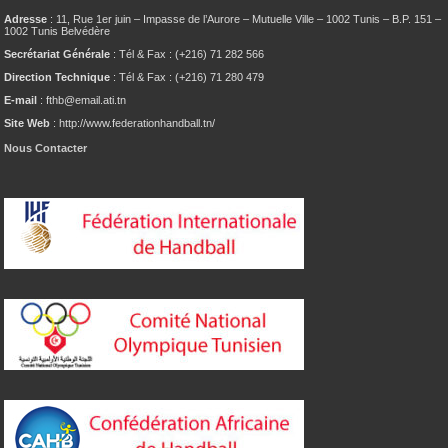
Adresse
: 11, Rue 1er juin – Impasse de l’Aurore – Mutuelle Ville – 1002 Tunis – B.P. 151 –
1002 Tunis Belvédère
Secrétariat Générale
: Tél & Fax : (+216) 71 282 566
Direction Technique
: Tél & Fax : (+216) 71 280 479
E-mail
: fthb@email.ati.tn
Site Web
: http://www.federationhandball.tn/
Nous Contacter