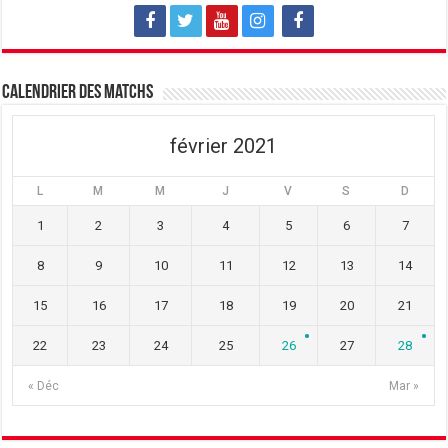
l
l
l
e
l
e
f
e
f
e
f
e
n
e
n
ê
n
ê
t
ê
t
Calendrier des matchs
r
t
r
e
r
e
)
e
)
)
février 2021
L
M
M
J
V
S
D
1
2
3
4
5
6
7
8
9
10
11
12
13
14
15
16
17
18
19
20
21
22
23
24
25
26
27
28
« Déc
Mar »