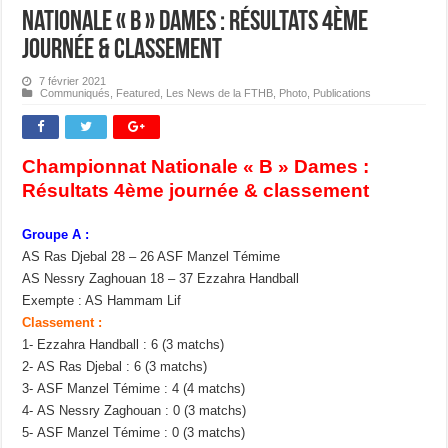
Nationale « B » Dames : Résultats 4ème
journée & Classement
7 février 2021
Communiqués
,
Featured
,
Les News de la FTHB
,
Photo
,
Publications
Championnat Nationale « B » Dames :
Résultats 4ème journée & classement
Groupe A :
AS Ras Djebal 28 – 26 ASF Manzel Témime
AS Nessry Zaghouan 18 – 37 Ezzahra Handball
Exempte : AS Hammam Lif
Classement :
1- Ezzahra Handball : 6 (3 matchs)
2- AS Ras Djebal : 6 (3 matchs)
3- ASF Manzel Témime : 4 (4 matchs)
4- AS Nessry Zaghouan : 0 (3 matchs)
5- ASF Manzel Témime : 0 (3 matchs)