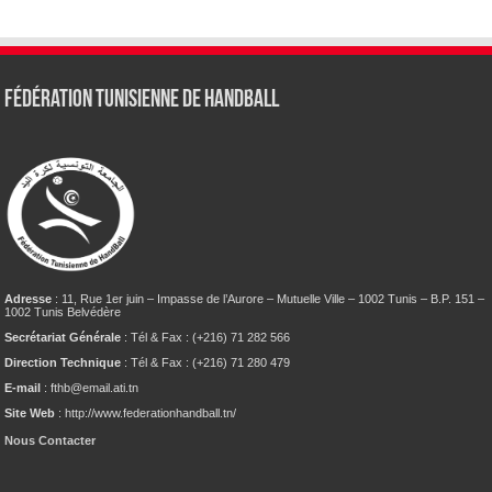
Fédération tunisienne de Handball
Adresse
: 11, Rue 1er juin – Impasse de l’Aurore – Mutuelle Ville – 1002 Tunis – B.P. 151 –
1002 Tunis Belvédère
Secrétariat Générale
: Tél & Fax : (+216) 71 282 566
Direction Technique
: Tél & Fax : (+216) 71 280 479
E-mail
: fthb@email.ati.tn
Site Web
: http://www.federationhandball.tn/
Nous Contacter