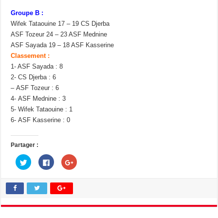
Groupe B :
Wifek Tataouine 17 – 19 CS Djerba
ASF Tozeur 24 – 23 ASF Mednine
ASF Sayada 19 – 18 ASF Kasserine
Classement :
1- ASF Sayada : 8
2- CS Djerba : 6
– ASF Tozeur : 6
4- ASF Mednine : 3
5- Wifek Tataouine : 1
6- ASF Kasserine : 0
Partager :
C
C
C
l
l
l
i
i
i
q
q
q
u
u
u
e
e
e
z
z
z
p
p
p
o
o
o
u
u
u