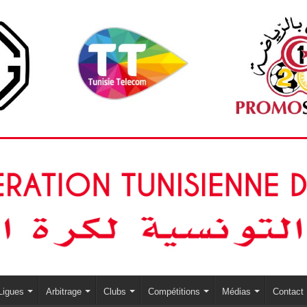
Ligues
Arbitrage
Clubs
Compétitions
Médias
Contact