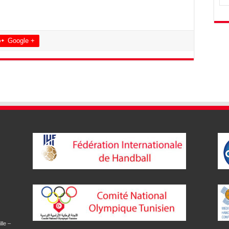
Google +
lle –