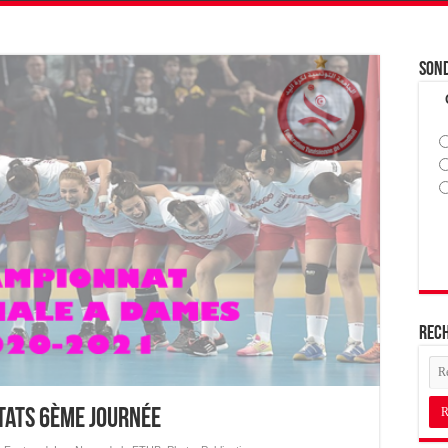
Son
Rec
ltats 6ème journée