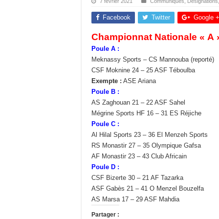
7 février 2021
Communiqués
,
Désignations
Facebook
Twitter
Google 
Championnat Nationale « A 
Poule A :
Meknassy Sports – CS Mannouba (reporté)
CSF Moknine 24 – 25 ASF Téboulba
Exempte :
ASE Ariana
Poule B :
AS Zaghouan 21 – 22 ASF Sahel
Mégrine Sports HF 16 – 31 ES Réjiche
Poule C :
Al Hilal Sports 23 – 36 El Menzeh Sports
RS Monastir 27 – 35 Olympique Gafsa
AF Monastir 23 – 43 Club Africain
Poule D :
CSF Bizerte 30 – 21 AF Tazarka
ASF Gabès 21 – 41 O Menzel Bouzelfa
AS Marsa 17 – 29 ASF Mahdia
Partager :