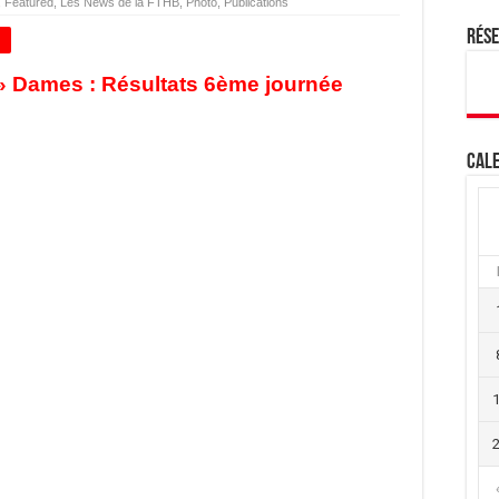
,
Featured
,
Les News de la FTHB
,
Photo
,
Publications
Rés
+
» Dames : Résultats 6ème journée
Cale