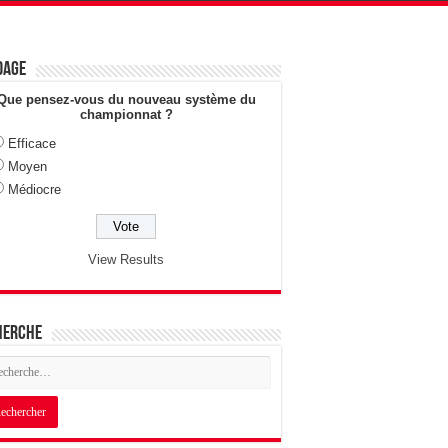
dage
Que pensez-vous du nouveau système du
championnat ?
Efficace
Moyen
Médiocre
View Results
herche