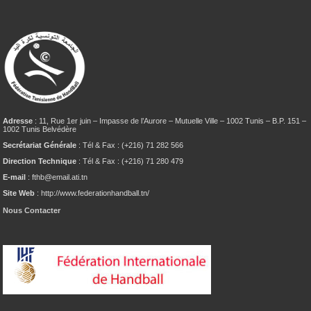
Adresse
: 11, Rue 1er juin – Impasse de l’Aurore – Mutuelle Ville – 1002 Tunis – B.P. 151 –
1002 Tunis Belvédère
Secrétariat Générale
: Tél & Fax : (+216) 71 282 566
Direction Technique
: Tél & Fax : (+216) 71 280 479
E-mail
: fthb@email.ati.tn
Site Web
: http://www.federationhandball.tn/
Nous Contacter