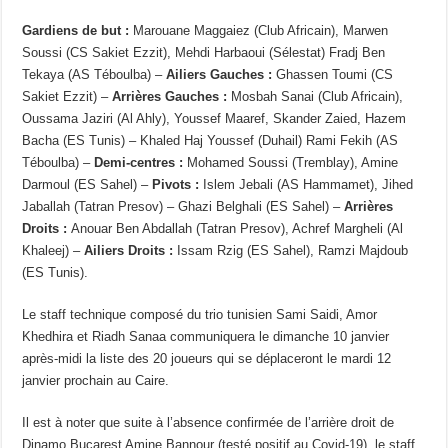
Gardiens de but :
Marouane Maggaiez (Club Africain), Marwen
Soussi (CS Sakiet Ezzit), Mehdi Harbaoui (Sélestat) Fradj Ben
Tekaya (AS Téboulba) –
Ailiers Gauches :
Ghassen Toumi (CS
Sakiet Ezzit) –
Arrières Gauches :
Mosbah Sanai (Club Africain),
Oussama Jaziri (Al Ahly), Youssef Maaref, Skander Zaied, Hazem
Bacha (ES Tunis) – Khaled Haj Youssef (Duhail) Rami Fekih (AS
Téboulba) –
Demi-centres :
Mohamed Soussi (Tremblay), Amine
Darmoul (ES Sahel) –
Pivots :
Islem Jebali (AS Hammamet), Jihed
Jaballah (Tatran Presov) – Ghazi Belghali (ES Sahel) –
Arrières
Droits :
Anouar Ben Abdallah (Tatran Presov), Achref Margheli (Al
Khaleej) –
Ailiers Droits :
Issam Rzig (ES Sahel), Ramzi Majdoub
(ES Tunis).
Le staff technique composé du trio tunisien Sami Saidi, Amor
Khedhira et Riadh Sanaa communiquera le dimanche 10 janvier
après-midi la liste des 20 joueurs qui se déplaceront le mardi 12
janvier prochain au Caire.
Il est à noter que suite à l’absence confirmée de l’arrière droit de
Dinamo Bucarest Amine Bannour (testé positif au Covid-19), le staff