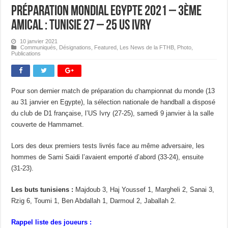
Préparation Mondial Egypte 2021 – 3ème
amical : Tunisie 27 – 25 US Ivry
10 janvier 2021
Communiqués
,
Désignations
,
Featured
,
Les News de la FTHB
,
Photo
,
Publications
Pour son dernier match de préparation du championnat du monde (13
au 31 janvier en Egypte), la sélection nationale de handball a disposé
du club de D1 française, l’US Ivry (27-25), samedi 9 janvier à la salle
couverte de Hammamet.
Lors des deux premiers tests livrés face au même adversaire, les
hommes de Sami Saidi l’avaient emporté d’abord (33-24), ensuite
(31-23).
Les buts tunisiens :
Majdoub 3, Haj Youssef 1, Margheli 2, Sanai 3,
Rzig 6, Toumi 1, Ben Abdallah 1, Darmoul 2, Jaballah 2.
Rappel liste des joueurs :