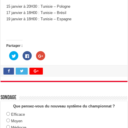
15 janvier à 20H30 : Tunisie – Pologne
17 janvier à 18H00 : Tunisie – Brésil
19 janvier à 18H00 : Tunisie – Espagne
Partager :
C
C
C
l
l
l
i
i
i
q
q
q
u
u
u
e
e
e
z
z
z
p
p
p
o
o
o
u
u
u
r
r
r
p
p
p
a
a
a
Sondage
r
r
r
t
t
t
a
a
a
Que pensez-vous du nouveau système du championnat ?
g
g
g
e
e
e
Efficace
r
r
r
s
s
s
Moyen
u
u
u
r
r
r
Médiocre