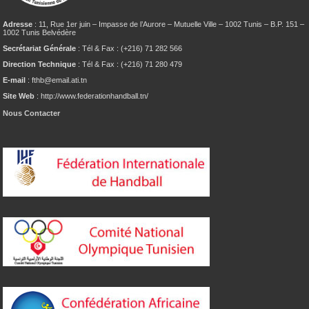
Adresse
: 11, Rue 1er juin – Impasse de l’Aurore – Mutuelle Ville – 1002 Tunis – B.P. 151 –
1002 Tunis Belvédère
Secrétariat Générale
: Tél & Fax : (+216) 71 282 566
Direction Technique
: Tél & Fax : (+216) 71 280 479
E-mail
: fthb@email.ati.tn
Site Web
: http://www.federationhandball.tn/
Nous Contacter