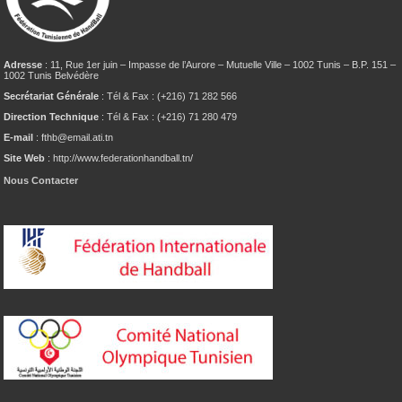
Adresse
: 11, Rue 1er juin – Impasse de l’Aurore – Mutuelle Ville – 1002 Tunis – B.P. 151 –
1002 Tunis Belvédère
Secrétariat Générale
: Tél & Fax : (+216) 71 282 566
Direction Technique
: Tél & Fax : (+216) 71 280 479
E-mail
: fthb@email.ati.tn
Site Web
: http://www.federationhandball.tn/
Nous Contacter