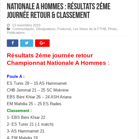
Nationale A Hommes : Résultats 2éme
journée Retour & Classement
13 novembre 2019
Communiqués
,
Désignations
,
Featured
,
Les News de la FTHB
,
Photo
,
Publications
Résultats 2éme journée retour
Championnat Nationale A Hommes
:
Poule A :
ES Tunis 29 – 15 AS Hammamet
CHB Jemmal 21 – 25 SC Moknine
EBS Béni Khiar 26 – 24 ASH Ariana
EM Mahdia 25 – 25 ES Rades
Classement :
1- EBS Béni Khiar 22
2- ES Tunis 21 (-1 match)
3- AS Hammamet 21
4- EM Mahdia 19