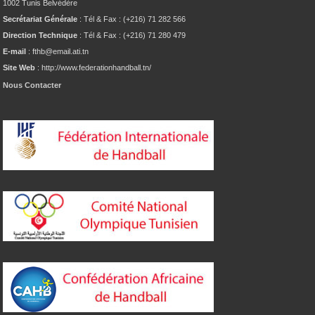
1002 Tunis Belvédère
Secrétariat Générale
: Tél & Fax : (+216) 71 282 566
Direction Technique
: Tél & Fax : (+216) 71 280 479
E-mail
: fthb@email.ati.tn
Site Web
: http://www.federationhandball.tn/
Nous Contacter