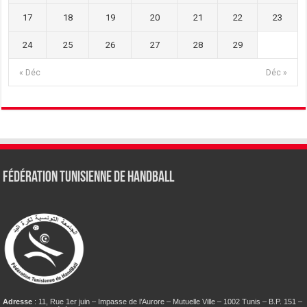
17
18
19
20
21
22
23
24
25
26
27
28
29
« Déc
Déc »
Fédération tunisienne de Handball
Adresse
: 11, Rue 1er juin – Impasse de l’Aurore – Mutuelle Ville – 1002 Tunis – B.P. 151 –