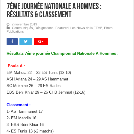
7éme journée Nationale A Hommes :
Résultats & Classement
2 novembre 2019
Communiqués
,
Désignations
,
Featured
,
Les News de la FTHB
,
Photo
,
Publications
Résultats 7éme journée Championnat Nationale A Hommes
:
Poule A :
EM Mahdia 22 – 23 ES Tunis (12-10)
ASH Ariana 24 – 29 AS Hammamet
SC Moknine 26 – 26 ES Rades
EBS Béni Khiar 29 – 26 CHB Jemmal (12-16)
Classement :
1- AS Hammamet 17
2- EM Mahdia 16
3- EBS Béni Khiar 16
4- ES Tunis 13 (-2 matchs)