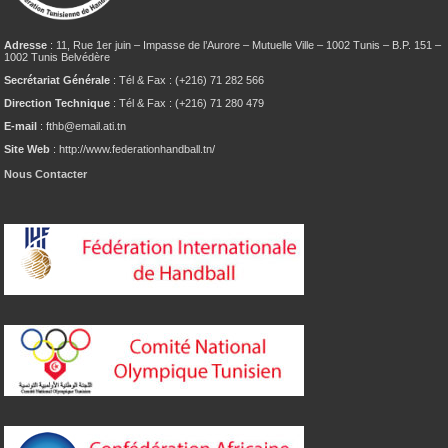
Adresse
: 11, Rue 1er juin – Impasse de l’Aurore – Mutuelle Ville – 1002 Tunis – B.P. 151 –
1002 Tunis Belvédère
Secrétariat Générale
: Tél & Fax : (+216) 71 282 566
Direction Technique
: Tél & Fax : (+216) 71 280 479
E-mail
: fthb@email.ati.tn
Site Web
: http://www.federationhandball.tn/
Nous Contacter