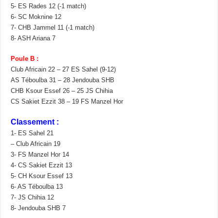
5- ES Rades 12 (-1 match)
6- SC Moknine 12
7- CHB Jammel 11 (-1 match)
8- ASH Ariana 7
Poule B :
Club Africain 22 – 27 ES Sahel (9-12)
AS Téboulba 31 – 28 Jendouba SHB
CHB Ksour Essef 26 – 25 JS Chihia
CS Sakiet Ezzit 38 – 19 FS Manzel Hor
Classement :
1- ES Sahel 21
– Club Africain 19
3- FS Manzel Hor 14
4- CS Sakiet Ezzit 13
5- CH Ksour Essef 13
6- AS Téboulba 13
7- JS Chihia 12
8- Jendouba SHB 7