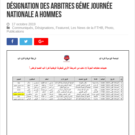
Désignation des Arbitres 6éme journée
Nationale A Hommes
17 octobre 2019
Communiqués
,
Désignations
,
Featured
,
Les News de la FTHB
,
Photo
,
Publications