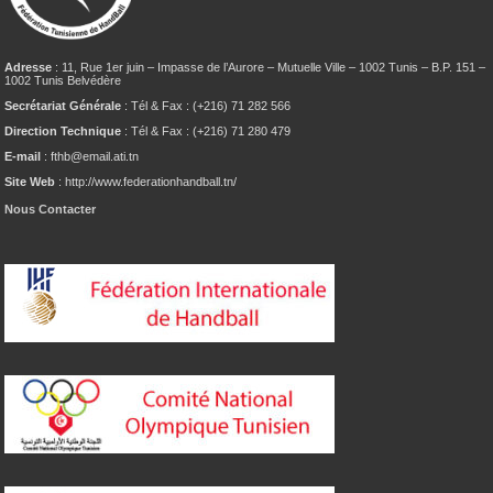
Adresse
: 11, Rue 1er juin – Impasse de l’Aurore – Mutuelle Ville – 1002 Tunis – B.P. 151 –
1002 Tunis Belvédère
Secrétariat Générale
: Tél & Fax : (+216) 71 282 566
Direction Technique
: Tél & Fax : (+216) 71 280 479
E-mail
: fthb@email.ati.tn
Site Web
: http://www.federationhandball.tn/
Nous Contacter