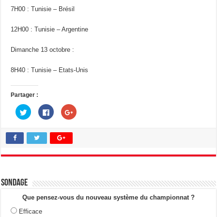
7H00 : Tunisie – Brésil
12H00 : Tunisie – Argentine
Dimanche 13 octobre :
8H40 : Tunisie – Etats-Unis
Partager :
C
C
C
l
l
l
i
i
i
q
q
q
u
u
u
e
e
e
z
z
z
p
p
p
o
o
o
u
u
u
r
r
r
p
p
p
a
a
a
Sondage
r
r
r
t
t
t
a
a
a
Que pensez-vous du nouveau système du championnat ?
g
g
g
e
e
e
Efficace
r
r
r