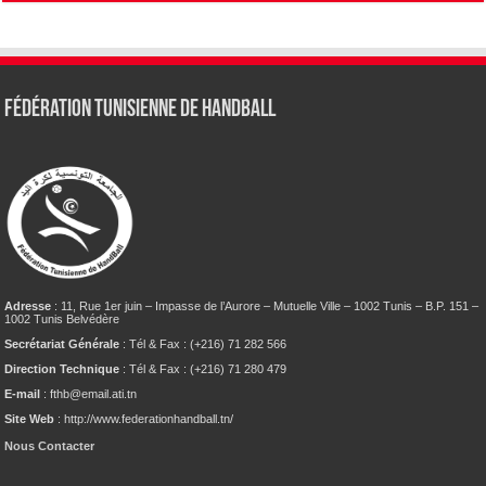
Fédération tunisienne de Handball
Adresse
: 11, Rue 1er juin – Impasse de l’Aurore – Mutuelle Ville – 1002 Tunis – B.P. 151 –
1002 Tunis Belvédère
Secrétariat Générale
: Tél & Fax : (+216) 71 282 566
Direction Technique
: Tél & Fax : (+216) 71 280 479
E-mail
: fthb@email.ati.tn
Site Web
: http://www.federationhandball.tn/
Nous Contacter