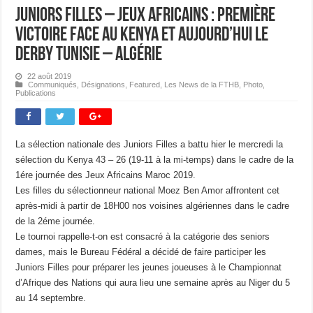
Juniors Filles – Jeux Africains : Première
victoire face au Kenya et aujourd’hui le
derby Tunisie – Algérie
22 août 2019
Communiqués
,
Désignations
,
Featured
,
Les News de la FTHB
,
Photo
,
Publications
La sélection nationale des Juniors Filles a battu hier le mercredi la
sélection du Kenya 43 – 26 (19-11 à la mi-temps) dans le cadre de la
1ére journée des Jeux Africains Maroc 2019.
Les filles du sélectionneur national Moez Ben Amor affrontent cet
après-midi à partir de 18H00 nos voisines algériennes dans le cadre
de la 2éme journée.
Le tournoi rappelle-t-on est consacré à la catégorie des seniors
dames, mais le Bureau Fédéral a décidé de faire participer les
Juniors Filles pour préparer les jeunes joueuses à le Championnat
d’Afrique des Nations qui aura lieu une semaine après au Niger du 5
au 14 septembre.