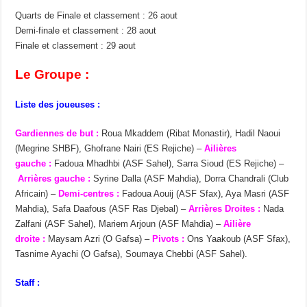
Quarts de Finale et classement : 26 aout
Demi-finale et classement : 28 aout
Finale et classement : 29 aout
Le Groupe :
Liste des joueuses :
Gardiennes de but :
Roua Mkaddem (Ribat Monastir), Hadil Naoui
(Megrine SHBF), Ghofrane Nairi (ES Rejiche) –
Ailières
gauche :
Fadoua Mhadhbi (ASF Sahel), Sarra Sioud (ES Rejiche) –
Arrières gauche :
Syrine Dalla (ASF Mahdia), Dorra Chandrali (Club
Africain) –
Demi-centres :
Fadoua Aouij (ASF Sfax), Aya Masri (ASF
Mahdia), Safa Daafous (ASF Ras Djebal) –
Arrières Droites :
Nada
Zalfani (ASF Sahel), Mariem Arjoun (ASF Mahdia) –
Ailière
droite :
Maysam Azri (O Gafsa) –
Pivots :
Ons Yaakoub (ASF Sfax),
Tasnime Ayachi (O Gafsa), Soumaya Chebbi (ASF Sahel).
Staff :