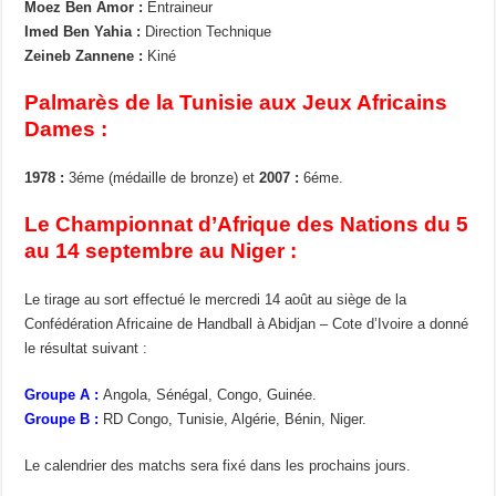
Moez Ben Amor :
Entraineur
Imed Ben Yahia :
Direction Technique
Zeineb Zannene :
Kiné
Palmarès de la Tunisie aux Jeux Africains
Dames :
1978 :
3éme (médaille de bronze) et
2007 :
6éme.
Le Championnat d’Afrique des Nations du 5
au 14 septembre au Niger :
Le tirage au sort effectué le mercredi 14 août au siège de la
Confédération Africaine de Handball à Abidjan – Cote d’Ivoire a donné
le résultat suivant :
Groupe A :
Angola, Sénégal, Congo, Guinée.
Groupe B :
RD Congo, Tunisie, Algérie, Bénin, Niger.
Le calendrier des matchs sera fixé dans les prochains jours.