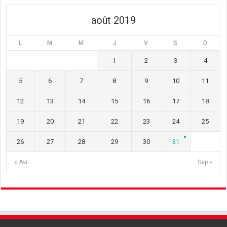
)
e
)
)
août 2019
L
M
M
J
V
S
D
1
2
3
4
5
6
7
8
9
10
11
12
13
14
15
16
17
18
19
20
21
22
23
24
25
26
27
28
29
30
31
« Avr
Sep »