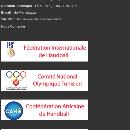
Direction Technique
: Tél & Fax : (+216) 71 280 479
E-mail
: fthb@email.ati.tn
Site Web
: http://www.federationhandball.tn/
Nous Contacter