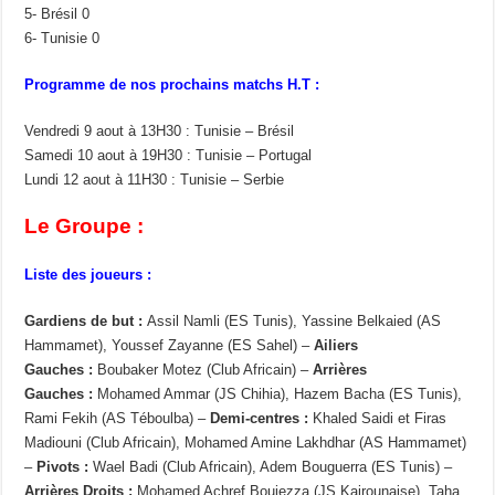
5- Brésil 0
6- Tunisie 0
Programme de nos prochains matchs H.T :
Vendredi 9 aout à 13H30 : Tunisie – Brésil
Samedi 10 aout à 19H30 : Tunisie – Portugal
Lundi 12 aout à 11H30 : Tunisie – Serbie
Le Groupe :
Liste des joueurs :
Gardiens de but :
Assil Namli (ES Tunis), Yassine Belkaied (AS
Hammamet), Youssef Zayanne (ES Sahel) –
Ailiers
Gauches :
Boubaker Motez (Club Africain) –
Arrières
Gauches :
Mohamed Ammar (JS Chihia), Hazem Bacha (ES Tunis),
Rami Fekih (AS Téboulba) –
Demi-centres :
Khaled Saidi et Firas
Madiouni (Club Africain), Mohamed Amine Lakhdhar (AS Hammamet)
–
Pivots :
Wael Badi (Club Africain), Adem Bouguerra (ES Tunis) –
Arrières Droits :
Mohamed Achref Boujezza (JS Kairounaise), Taha