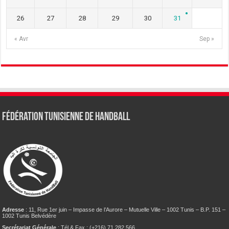
26
27
28
29
30
31
« Avr
Sep »
Fédération tunisienne de Handball
Adresse
: 11, Rue 1er juin – Impasse de l’Aurore – Mutuelle Ville – 1002 Tunis – B.P. 151 –
1002 Tunis Belvédère
Secrétariat Générale
: Tél & Fax : (+216) 71 282 566