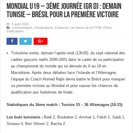
Mondial U19 – 3éme journée (Gr D) : Demain
Tunisie – Brésil pour la première victoire
9 août 2019
Communiqués
,
Désignations
,
Featured
,
Les News de la FTHB
,
Photo
,
Publications
Troisième sortie, demain l’après-midi (13h30), du sept national des
cadets garçons natifs 2000-2001 dans le cadre de sa participation
au championnat du monde qui se déroule du 6 au 18 en
Macédoine. Après deux défaites face l’Islande et l’Allemagne,
l’équipe du Coach Ahmed Rajhi devra battre le Brésil pour marquer
sa première victoire au Mondial et pour sauver les chances de
qualification aux huitièmes de finale.
Statistiques du 2éme match : Tunisie 15 – 36 Allemagne (10-15)
Les buts tunisiens :
Badi 2, Boubaker 2, Ammar 1, Fekih 1, Saidi 1,
Smaoui 4, Ben Slimen 2, Bacha 2.