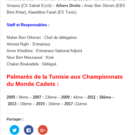
Smaoui (CS Sakiet Ezzit) –
Ailiers Droits :
Anas Ben Slimen (EBS
Béni Khiar), Alaeddine Farah (ES Tunis).
Staff et Responsables :
Maher Ben Othmen : Chef de délégation
Ahmed Rajhi : Entraineur
Amor Khedhira : Entraineur National Adjoint
Nour Ben Messaoud : Kiné
Chaker Boukadida : Délégué
Palmarès de la Tunisie aux Championnats
du Monde Cadets :
2005 :
9éme –
2007 :
13éme –
2009 :
4éme –
2011 : 18éme
–
2013 :
19éme –
2015 :
16éme –
2017 :
11éme.
Partager :
C
C
C
l
l
l