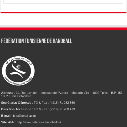
Fédération tunisienne de Handball
Adresse
: 11, Rue 1er juin – Impasse de l’Aurore – Mutuelle Ville – 1002 Tunis – B.P. 151 –
1002 Tunis Belvédère
Secrétariat Générale
: Tél & Fax : (+216) 71 282 566
Direction Technique
: Tél & Fax : (+216) 71 280 479
E-mail
: fthb@email.ati.tn
Site Web
: http://www.federationhandball.tn/