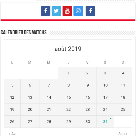
e
v
e
l
e
l
l
l
l
e
l
e
f
e
f
e
f
e
n
e
n
ê
n
ê
t
ê
t
Calendrier des matchs
r
t
r
e
r
e
)
e
)
)
août 2019
L
M
M
J
V
S
D
1
2
3
4
5
6
7
8
9
10
11
12
13
14
15
16
17
18
19
20
21
22
23
24
25
26
27
28
29
30
31
« Avr
Sep »