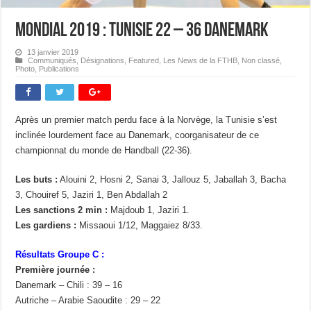
Mondial 2019 : Tunisie 22 – 36 Danemark
13 janvier 2019
Communiqués
,
Désignations
,
Featured
,
Les News de la FTHB
,
Non classé
,
Photo
,
Publications
Après un premier match perdu face à la Norvège, la Tunisie s’est
inclinée lourdement face au Danemark, coorganisateur de ce
championnat du monde de Handball (22-36).
Les buts :
Alouini 2, Hosni 2, Sanai 3, Jallouz 5, Jaballah 3, Bacha
3, Chouiref 5, Jaziri 1, Ben Abdallah 2
Les sanctions 2 min :
Majdoub 1, Jaziri 1.
Les gardiens :
Missaoui 1/12, Maggaiez 8/33.
Résultats Groupe C :
Première journée :
Danemark – Chili : 39 – 16
Autriche – Arabie Saoudite : 29 – 22