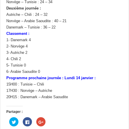
Norvège – Tunisie : 24 – 34
Deuxième journée :
Autriche – Chili : 24 – 32
Norvège – Arabie Saoudite : 40 – 21
Danemark – Tunisie : 36 – 22
Classement :
1- Danemark 4
2- Norvège 4
3- Autriche 2
4- Chili 2
5- Tunisie 0
6- Arabie Saoudite 0
Programme prochaine journée : Lundi 14 janvier :
15H00 : Tunisie – Chili
17H30 : Norvège – Autriche
20H15 : Danemark – Arabie Saoudite
Partager :
C
C
C
l
l
l
i
i
i