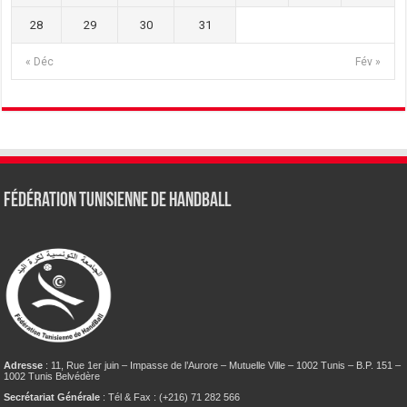
28
29
30
31
« Déc
Fév »
Fédération tunisienne de Handball
Adresse
: 11, Rue 1er juin – Impasse de l’Aurore – Mutuelle Ville – 1002 Tunis – B.P. 151 –
1002 Tunis Belvédère
Secrétariat Générale
: Tél & Fax : (+216) 71 282 566