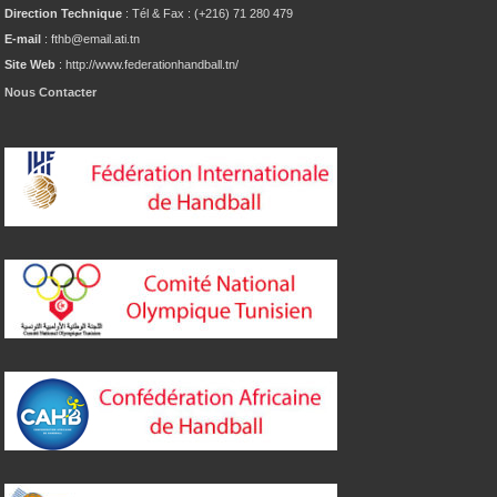
Direction Technique
: Tél & Fax : (+216) 71 280 479
E-mail
: fthb@email.ati.tn
Site Web
: http://www.federationhandball.tn/
Nous Contacter