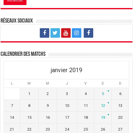
n
u
n
e
n
e
n
e
n
o
n
o
u
o
u
v
u
v
Réseaux sociaux
e
v
e
l
e
l
l
l
l
e
l
e
f
e
f
e
f
e
n
e
n
ê
n
ê
t
ê
t
Calendrier des matchs
r
t
r
e
r
e
)
e
)
)
janvier 2019
L
M
M
J
V
S
D
1
2
3
4
5
6
7
8
9
10
11
12
13
14
15
16
17
18
19
20
21
22
23
24
25
26
27